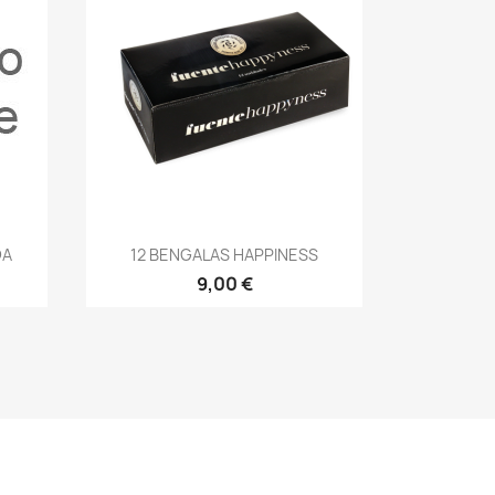
Vista rápida

DA
12 BENGALAS HAPPINESS
9,00 €