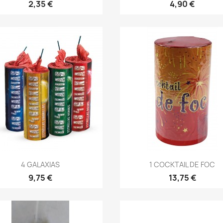
2,35 €
4,90 €
Vista rápida
Vista rápida


4 GALAXIAS
1 COCKTAIL DE FOC
9,75 €
13,75 €