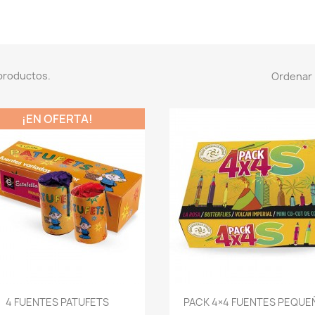
productos.
Ordenar 
¡EN OFERTA!
Vista rápida
Vista rápida


4 FUENTES PATUFETS
PACK 4×4 FUENTES PEQUE