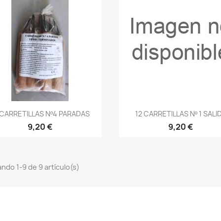
Vista rápida
Vista rápida


 CARRETILLAS Nº4 PARADAS
12 CARRETILLAS Nº 1 SALI
9,20 €
9,20 €
ndo 1-9 de 9 artículo(s)