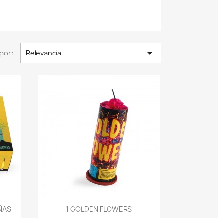

por:
Relevancia
Vista rápida

ÑAS
1 GOLDEN FLOWERS