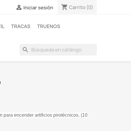
shopping_cart

Carrito
(0)
Iniciar sesión
IL
TRACAS
TRUENOS
search
O
para encender artificios pirotécnicos. (10