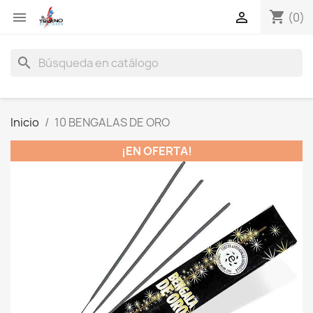
shopping_cart


(0)
search
Inicio
10 BENGALAS DE ORO
¡EN OFERTA!